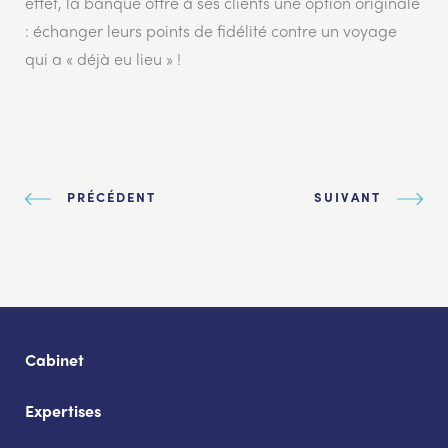
effet, la banque offre à ses clients une option originale
: échanger leurs points de fidélité contre un voyage
qui a « déjà eu lieu » !
PRÉCÉDENT
SUIVANT
Cabinet
Expertises