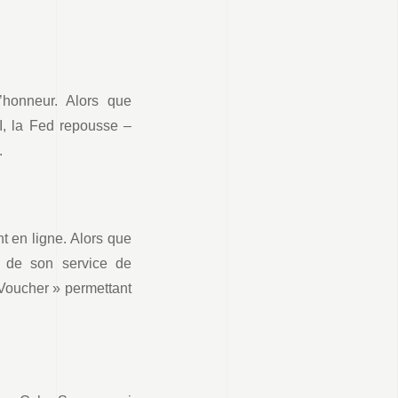
l’honneur. Alors que
II, la Fed repousse –
.
nt en ligne. Alors que
on de son service de
Voucher » permettant