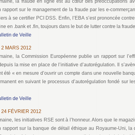
maine, la fraude en ligne est au cœur des préoccupations a
n rapport sur le management de la fraude par les e-commerçant
ers à se certifier PCI DSS. Enfin, l’EBA s’est prononcée contre
e en .bank et .fin, toujours dans le but de lutter contre la fraude
ulletin de Veille
– 2 MARS 2012
maine, la Commission Européenne publie un rapport sur l’eff
puis la mise en place de l’initiative d’autorégulation. Il s’av
ont été « en mesure d’ouvrir un compte dans une nouvelle banqu
rmanent en suivant le processus d’autorégulation fondé sur l
ulletin de Veille
– 24 FÉVRIER 2012
maine, les initiatives RSE sont à l’honneur. Alors que le maga
n rapport sur la banque de détail éthique au Royaume-Uni, l