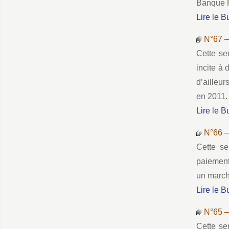
Banque P
Lire le B
N°67 
Cette se
incite à
d’ailleu
en 2011.
Lire le B
N°66 
Cette se
paiement
un march
Lire le B
N°65 
Cette se