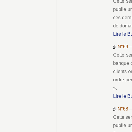
Cette se
publie u
ces derni
de domain
Lire le B
N°69 
Cette se
banque de
clients 
ordre pe
».
Lire le B
N°68 
Cette se
publie u