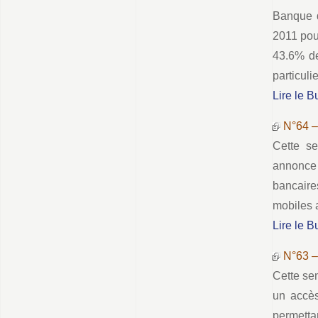
Banque d
2011 pou
43.6% de
particuli
Lire le B
N°64 
Cette se
annonce 
bancaire
mobiles 
Lire le B
N°63 
Cette se
un accè
permetta