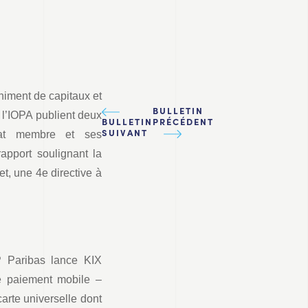
himent de capitaux et
BULLETIN
 l’IOPA publient deux
BULLETIN
PRÉCÉDENT
Etat membre et ses
SUIVANT
apport soulignant la
et, une 4e directive à
P Paribas lance KIX
e paiement mobile –
arte universelle dont