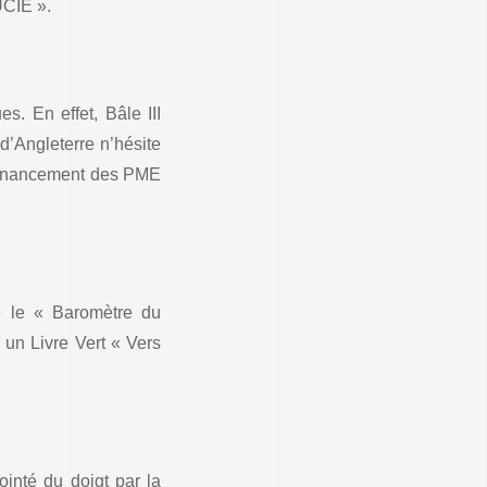
UCIE ».
s. En effet, Bâle III
’Angleterre n’hésite
 financement des PME
ie le « Baromètre du
un Livre Vert « Vers
ointé du doigt par la