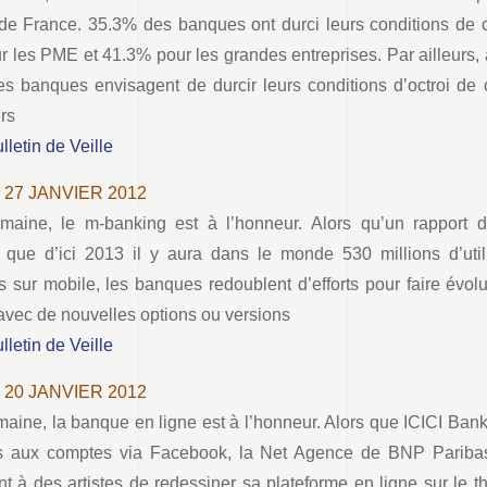
e France. 35.3% des banques ont durci leurs conditions de cr
r les PME et 41.3% pour les grandes entreprises. Par ailleurs, 
s banques envisagent de durcir leurs conditions d’octroi de c
ers
ulletin de Veille
– 27 JANVIER 2012
maine, le m-banking est à l’honneur. Alors qu’un rapport 
que d’ici 2013 il y aura dans le monde 530 millions d’util
s sur mobile, les banques redoublent d’efforts pour faire évolu
avec de nouvelles options ou versions
ulletin de Veille
– 20 JANVIER 2012
maine, la banque en ligne est à l’honneur. Alors que ICICI Ba
s aux comptes via Facebook, la Net Agence de BNP Pariba
nt à des artistes de redessiner sa plateforme en ligne sur le