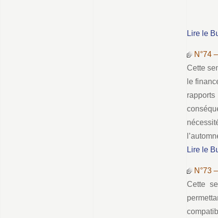
Lire le B
N°74 –
Cette sem
le financ
rapport
conséque
nécessité
l’automn
Lire le B
N°73 
Cette s
permetta
compatib