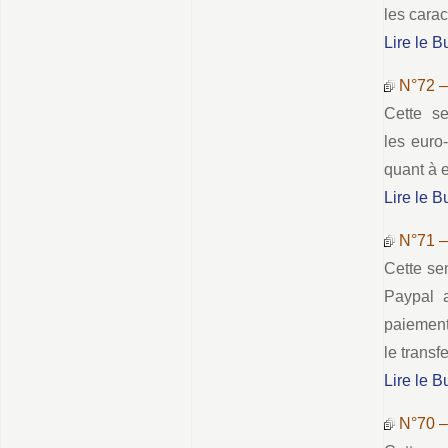
les carac
Lire le B
N°72 
Cette se
les euro
quant à e
Lire le B
N°71 
Cette sem
Paypal a
paiement
le transf
Lire le B
N°70 