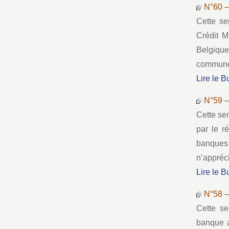
N°60 
Cette se
Crédit M
Belgique
commune 
Lire le B
N°59 
Cette se
par le r
banques 
n’appréci
Lire le B
N°58 
Cette se
banque a