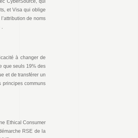
vec CyberSource, qui
s, et Visa qui oblige
 l’attribution de noms
 .
icacité à changer de
ère que seuls 19% des
e et de transférer un
es principes communs
zine Ethical Consumer
a démarche RSE de la