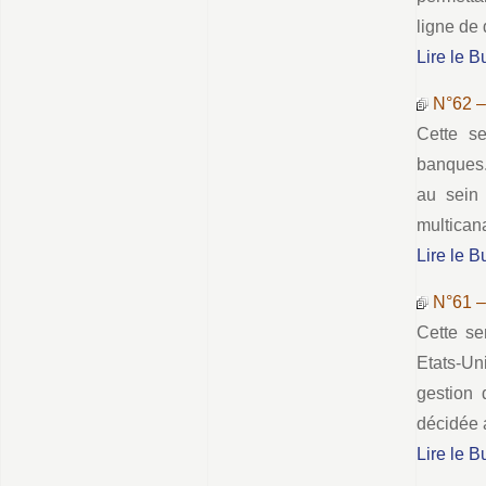
ligne de
Lire le B
N°62 
Cette s
banques.
au sein
multican
Lire le B
N°61 
Cette se
Etats-Un
gestion 
décidée a
Lire le B