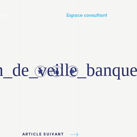
a une
Espace consultant
in_de_veille_banqu
ARTICLE SUIVANT