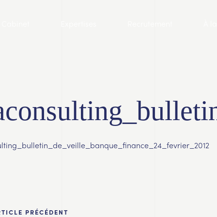
Cabinet
Expertises
Recrutement
À l
aconsulting_bullet
lting_bulletin_de_veille_banque_finance_24_fevrier_2012
RTICLE PRÉCÉDENT