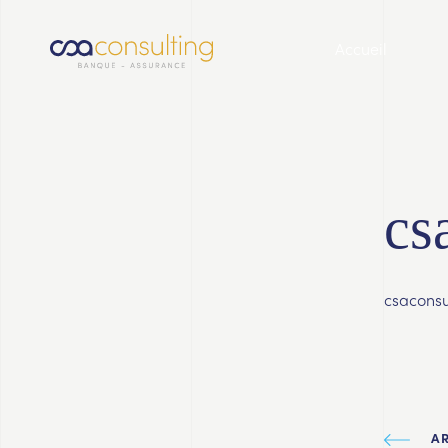
Accueil
cs
csaconsu
A