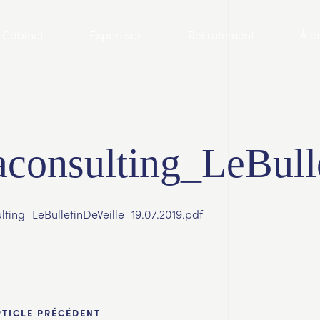
Cabinet
Expertises
Recrutement
À l
aconsulting_LeBull
lting_LeBulletinDeVeille_19.07.2019.pdf
RTICLE PRÉCÉDENT