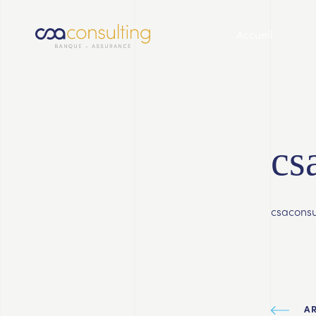
Accueil
cs
csaconsu
A