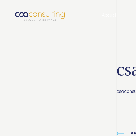
Accueil
cs
csaconsu
A