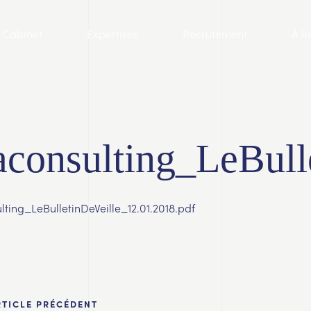
Cabinet
Expertises
Recrutement
À l
aconsulting_LeBull
lting_LeBulletinDeVeille_12.01.2018.pdf
RTICLE PRÉCÉDENT