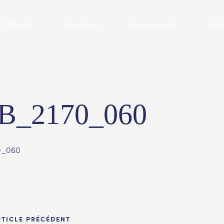
Cabinet
Expertises
Recrutement
À l
B_2170_060
0_060
RTICLE PRÉCÉDENT