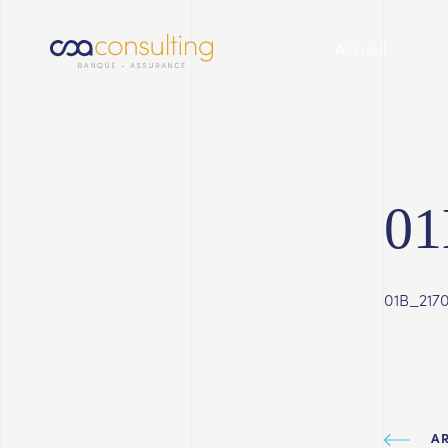
Accueil
01
01B_217
A