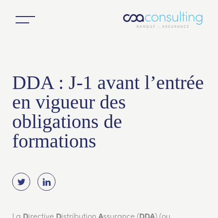
DDA : J-1 avant l’entrée
en vigueur des
obligations de
formations
La
irective
istribution
ssurance (
) (ou
D
D
A
DDA