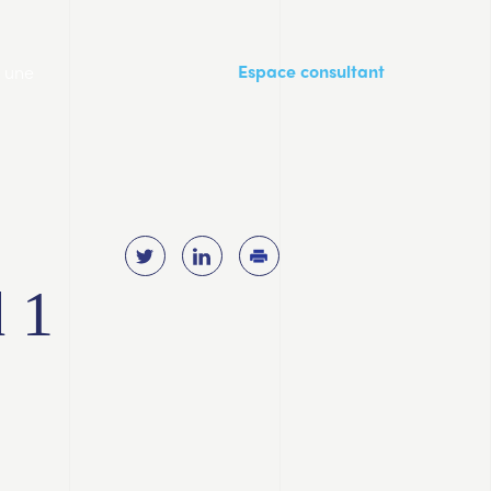
a une
Espace consultant
d 1