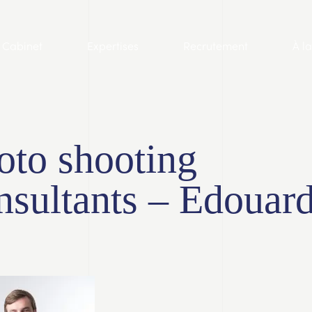
Cabinet
Expertises
Recrutement
À l
oto shooting
nsultants – Edouar