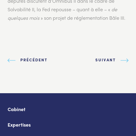
députés discutent d’Omnibus II dans le cadre de
Solvabilité II, la Fed repousse – quant à elle – «
de
quelques mois
» son projet de réglementation Bâle III.
PRÉCÉDENT
SUIVANT
Cabinet
Expertises