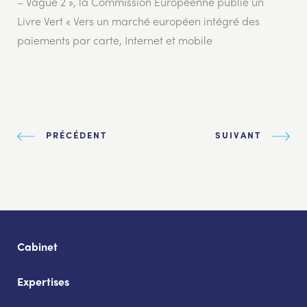
– Vague 2 », la Commission Européenne publie un
Livre Vert « Vers un marché européen intégré des
paiements par carte, Internet et mobile
PRÉCÉDENT
SUIVANT
Cabinet
Expertises