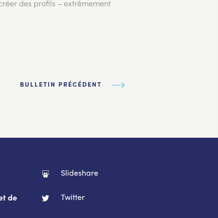
créer des profils – extrêmement
BULLETIN PRÉCÉDENT
Slideshare
Twitter
et de