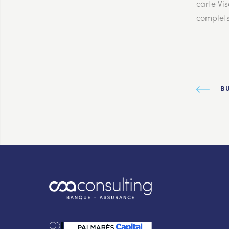
carte Vi
complets 
B