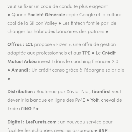
veut se fixer un code de conduite plus exigeant
● Quand S
copie Google et la culture
ociété Générale
cool de la Silicon Valley ● Les fintech font le pari de
changer les habitudes bancaires des patrons ●
propose « Fizen », une offre de gestion
Offres :
LCL
adaptée aux professionnels et aux TPE ● Le
Crédit
investit dans le coaching financier 2.0
Mutuel Arkéa
●
: Un crédit conso grâce à l’épargne salariale
Amundi
●
Soutenue par Xavier Niel,
veut
Distribution :
Ibanfirst
devenir la banque en ligne des PME ●
, cheval de
Yolt
Troie d’
? ●
ING
: un nouveau service pour
Digital :
LesFurets.com
faciliter les échanges avec les assureurs ●
BNP