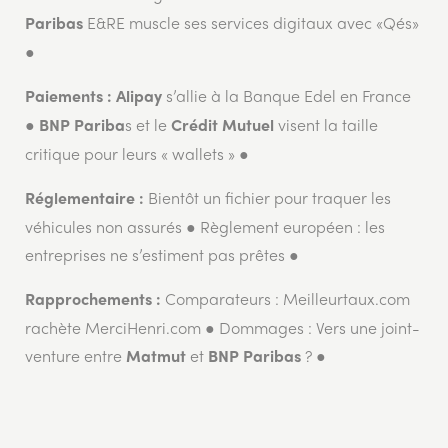
E&RE muscle ses services digitaux avec «Qés»
Paribas
●
s’allie à la Banque Edel en France
Paiements :
Alipay
●
s et le
visent la taille
BNP Pariba
Crédit Mutuel
critique pour leurs « wallets » ●
Bientôt un fichier pour traquer les
Réglementaire :
véhicules non assurés ● Règlement européen : les
entreprises ne s’estiment pas prêtes ●
Comparateurs : Meilleurtaux.com
Rapprochements :
rachète MerciHenri.com ● Dommages : Vers une joint-
venture entre
et
? ●
Matmut
BNP Paribas