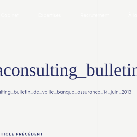
Cabinet
Expertises
Recrutement
À l
aconsulting_bullet
lting_bulletin_de_veille_banque_assurance_14_juin_2013
RTICLE PRÉCÉDENT