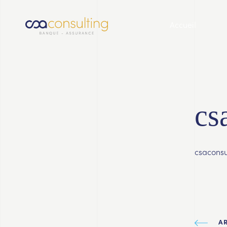
Accueil
cs
csaconsu
A