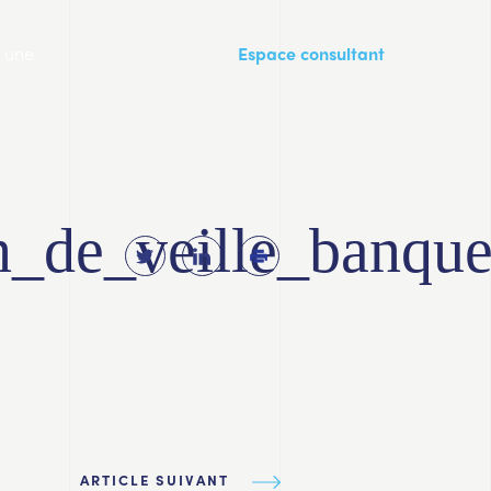
a une
Espace consultant
in_de_veille_banq
ARTICLE SUIVANT