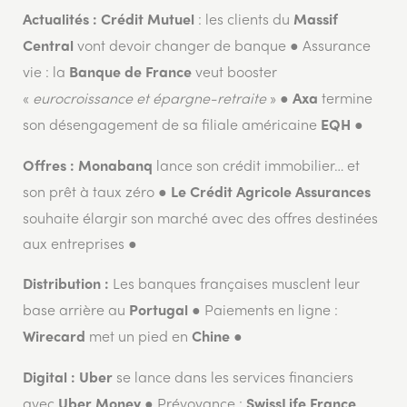
: les clients du
Actualités :
Crédit Mutuel
Massif
vont devoir changer de banque ● Assurance
Central
vie : la
veut booster
Banque de France
«
eurocroissance et épargne-retraite
» ●
termine
Axa
son désengagement de sa filiale américaine
●
EQH
lance son crédit immobilier… et
Offres :
Monabanq
son prêt à taux zéro ●
Le Crédit Agricole Assurances
souhaite élargir son marché avec des offres destinées
aux entreprises ●
Les banques françaises musclent leur
Distribution :
base arrière au
●
Paiements en ligne :
Portugal
met un pied en
●
Wirecard
Chine
se lance dans les services financiers
Digital :
Uber
avec
●
Prévoyance :
Uber Money
SwissLife France