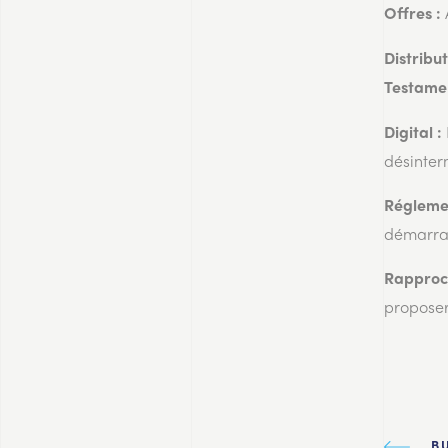
Offres :
Distribut
Testame
Digital :
désinter
Régleme
démarr
Rappro
proposer
B