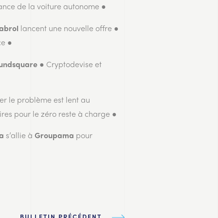
rance de la voiture autonome ●
lancent une nouvelle offre ●
abrol
ce ●
● Cryptodevise et
undsquare
er le problème est lent au
res pour le zéro reste à charge ●
s’allie à
pour
sa
Groupama
BULLETIN PRÉCÉDENT