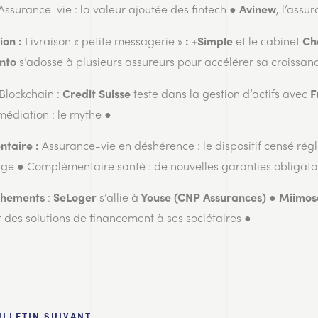
Assurance-vie : la valeur ajoutée des fintech ●
, l’assu
Avinew
Livraison « petite messagerie »
et le cabinet
ion :
: +Simple
Ch
s’adosse à plusieurs assureurs pour accélérer sa croissan
nto
Blockchain :
teste dans la gestion d’actifs avec
Credit Suisse
F
médiation : le mythe ●
Assurance-vie en déshérence : le dispositif censé régl
ntaire :
age ●
Complémentaire santé : de nouvelles garanties obligatoi
:
s’allie à
●
chements
SeLoger
Youse (CNP Assurances)
Miimo
 des solutions de financement à ses sociétaires ●
ULLETIN SUIVANT