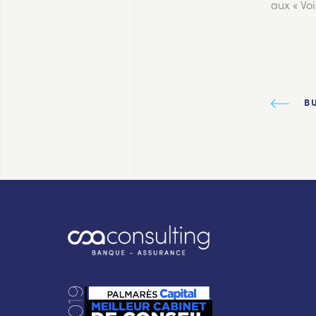
aux « Vo
B